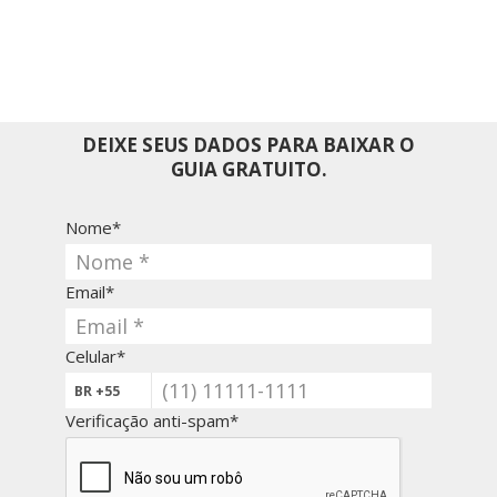
Este guia mostra como funciona a lógica das
provas e o que realmente faz diferença no seu
desempenho.
DEIXE SEUS DADOS PARA BAIXAR O
GUIA GRATUITO.
Nome*
Email*
Celular*
Verificação anti-spam*