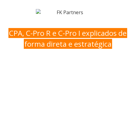
CPA, C-Pro R e C-Pro I explicados de
forma direta e estratégica
Guia Prático das
Novas Provas
ANBIMA
As novas provas ANBIMA exigem mais do que
conhecimento: exigem leitura, interpretação e
capacidade de escolher a melhor resposta em
cenários reais.